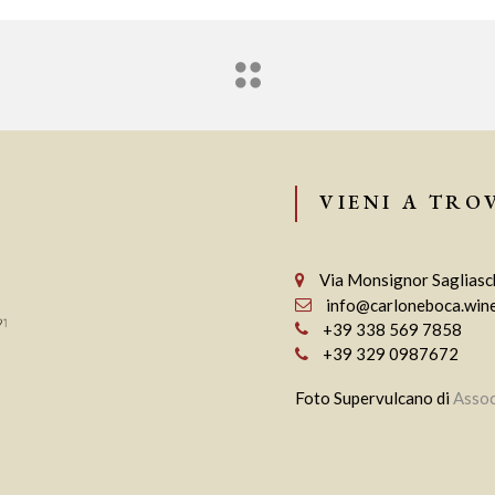
VIENI A TRO
Via Monsignor Sagliasch
info@carloneboca.win
+39 338 569 7858
+39 329 0987672
Foto Supervulcano di
Assoc