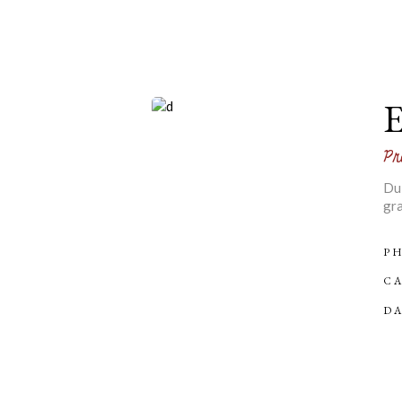
Pr
Dui
gra
P
CA
DA