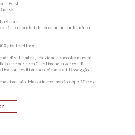
Sud-Ovest
 mt slm
 ha 4 anni
no ricco di porfidi che donano un suolo acido e
t
00 piante/ettaro
ade di settembre, selezione e raccolta manuale.
e bucce per circa 2 settimane in vasche di
tica con lieviti autoctoni naturali. Dosaggio
che di acciaio. Messa in commercio dopo 10 mesi
DF