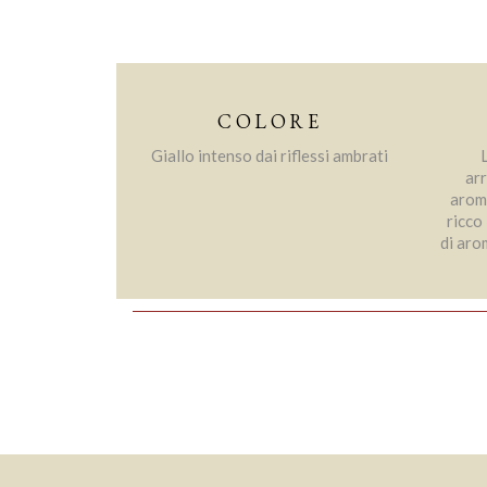
COLORE
Giallo intenso dai riflessi ambrati
arr
aroma
ricco
di aro