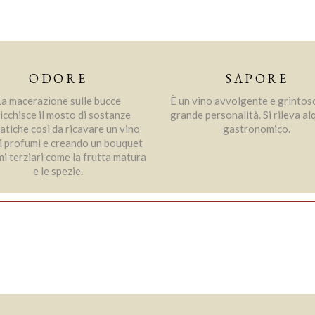
ODORE
SAPORE
La macerazione sulle bucce
È un vino avvolgente e grintos
icchisce il mosto di sostanze
grande personalità. Si rileva a
tiche così da ricavare un vino
gastronomico.
 i profumi e creando un bouquet
mi terziari come la frutta matura
e le spezie.