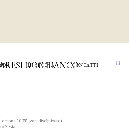
ARESI DOC BIANCO
ENDA
LA STORIA
CONTATTI
toctona 100% (vedi disciplinare)
to Sesia