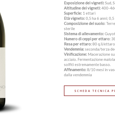
Esposizione dei vigneti:
Sud, 
Altitudine dei vigneti:
400-460
Superficie:
1 ettari
Età vigneto:
0,5 ha 6 anni; 0,5
Composizione del suolo:
Terre
sterile
Sistema di allevamento:
Guyo
Numero di ceppi per ettaro:
38
Resa per ettaro:
80 q.li/ettaro
Vendemmia:
seconda/terza dec
Vinificazione:
Macerazione sull
acciaio. Fermentazione malolat
solfiti estremamente basso.
Affinamento:
8/10 mesi in vas
dalla vendemmia
SCHEDA TECNICA P