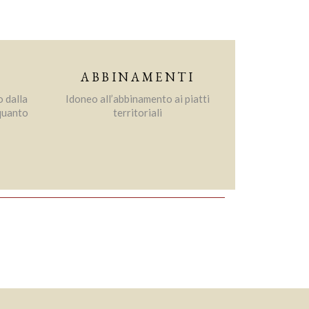
ABBINAMENTI
o dalla
Idoneo all’abbinamento ai piatti
lquanto
territoriali