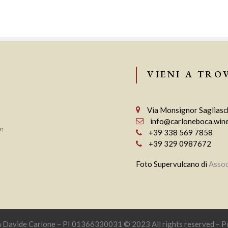
VIENI A TRO
Via Monsignor Sagliasch
info@carloneboca.win
+39 338 569 7858
+39 329 0987672
Foto Supervulcano di
Assoc
a Davide Carlone – PI 01366330031 © 2023 All rights reserved – 