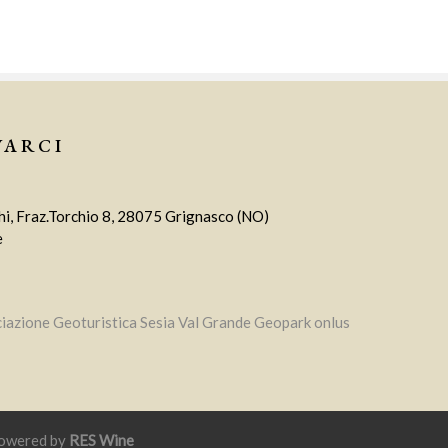
VARCI
i, Fraz.Torchio 8, 28075 Grignasco (NO)
e
iazione Geoturistica Sesia Val Grande Geopark onlus
Powered by
RES Wine