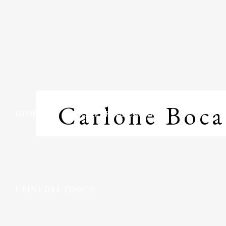
Carlone Boca
HOME
IL SUPERVULCANO
I VINI DEL FUOCO