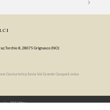
RCI
raz.Torchio 8, 28075 Grignasco (NO)
one Geoturistica Sesia Val Grande Geopark onlus
red by
RES Wine