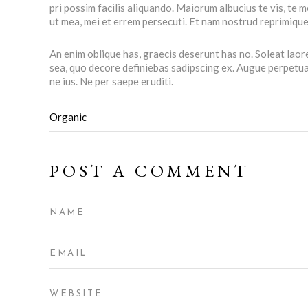
pri possim facilis aliquando. Maiorum albucius te vis, te
ut mea, mei et errem persecuti. Et nam nostrud reprimiqu
An enim oblique has, graecis deserunt has no. Soleat laor
sea, quo decore definiebas sadipscing ex. Augue perpetua d
ne ius. Ne per saepe eruditi.
Organic
POST A COMMENT