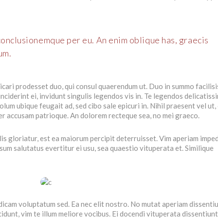
conclusionemque per eu. An enim oblique has, graecis
um.
licari prodesset duo, qui consul quaerendum ut. Duo in summo facilisi
ciderint ei, invidunt singulis legendos vis in. Te legendos delicatiss
um ubique feugait ad, sed cibo sale epicuri in. Nihil praesent vel ut,
cer accusam patrioque. An dolorem recteque sea, no mei graeco.
ulis gloriatur, est ea maiorum percipit deterruisset. Vim aperiam imped
 salutatus evertitur ei usu, sea quaestio vituperata et. Similique
dicam voluptatum sed. Ea nec elit nostro. No mutat aperiam dissentiu
dunt, vim te illum meliore vocibus. Ei docendi vituperata dissentiunt