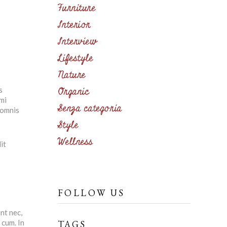
Furniture
Interior
Interview
Lifestyle
Nature
Organic
s
imi
Senza categoria
 omnis
Style
Wellness
it
FOLLOW US
nt nec,
 cum. In
TAGS