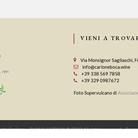
VIENI A TROVA
Via Monsignor Sagliaschi, F
info@carloneboca.wine
+39 338 569 7858
+39 329 0987672
Foto Supervulcano di
Associazi
avide Carlone – PI 01366330031 © 2023 All rights reserved – Powe