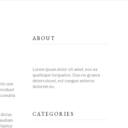
ABOUT
Lorem ipsum dolor sit amet, eos ea
qualisque torquatos. Duo no graece
deterruisset, est congue aeterno
ttis sem
dolorem eu.
incidunt
r conubia
CATEGORIES
 dictas
 audiam
llantur