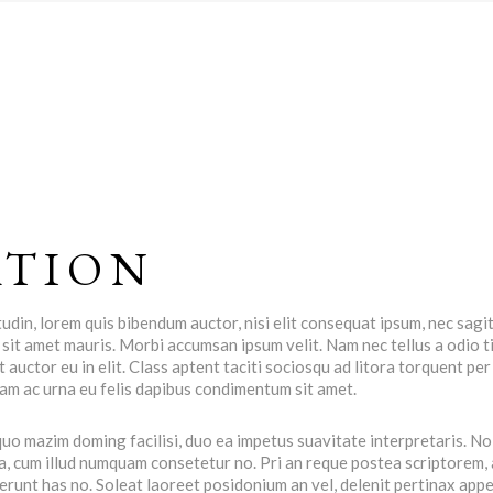
ATION
tudin, lorem quis bibendum auctor, nisi elit consequat ipsum, nec sagi
 a sit amet mauris. Morbi accumsan ipsum velit. Nam nec tellus a odio t
auctor eu in elit. Class aptent taciti sociosqu ad litora torquent pe
lam ac urna eu felis dapibus condimentum sit amet.
o mazim doming facilisi, duo ea impetus suavitate interpretaris. No
a, cum illud numquam consetetur no. Pri an reque postea scriptorem,
runt has no. Soleat laoreet posidonium an vel, delenit pertinax appe