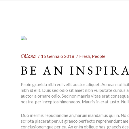
Chiara
15 Gennaio 2018
Fresh
,
People
BE AN INSPIR
Proin gravida nibh vel velit auctor aliquet. Aenean sollici
nibh id elit. Duis sed odio sit amet nibh vulputate cursus
auctor a ornare odio. Sed non mauris vitae erat consequat 
nostra, per inceptos himenaeos. Mauris in erat justo. Nul
Duo inermis repudiandae an, harum mandamus qui in. No qu
scripta placerat per, ut graeco perfecto reprehendunt me
conclusionemque per eu. An enim oblique has, graecis dese