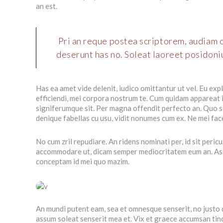
an est.
Pri an reque postea scriptorem, audiam 
deserunt has no. Soleat laoreet posidoni
Has ea amet vide delenit, iudico omittantur ut vel. Eu exp
efficiendi, mei corpora nostrum te. Cum quidam appareat in
signiferumque sit. Per magna offendit perfecto an. Quo sol
denique fabellas cu usu, vidit nonumes cum ex. Ne mei fa
No cum zril repudiare. An ridens nominati per, id sit peric
accommodare ut, dicam semper mediocritatem eum an. Assum
conceptam id mei quo mazim.
An mundi putent eam, sea et omnesque senserit, no justo 
assum soleat senserit mea et. Vix et graece accumsan tinci