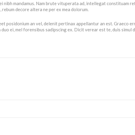
 mei nibh mandamus. Nam brute vituperata ad, intellegat constituam r
e, rebum decore altera ne per ex mea dolorum.
eet posidonium an vel, delenit pertinax appellantur an est. Graeco er
uo ei, mel forensibus sadipscing ex. Dicit verear est te, duis simul 