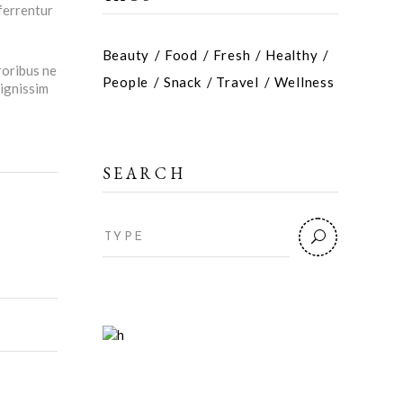
eferrentur
Beauty
Food
Fresh
Healthy
roribus ne
People
Snack
Travel
Wellness
dignissim
SEARCH
Search
for: