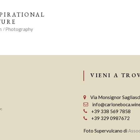
PIRATIONAL
TURE
n
Photography
VIENI A TRO
Via Monsignor Sagliasch
info@carloneboca.win
+39 338 569 7858
+39 329 0987672
Foto Supervulcano di
Assoc