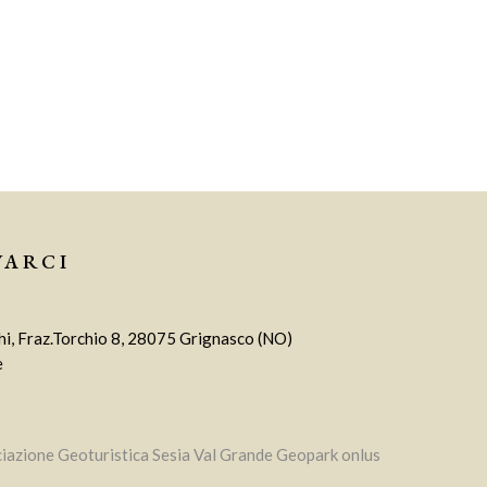
VARCI
i, Fraz.Torchio 8, 28075 Grignasco (NO)
e
iazione Geoturistica Sesia Val Grande Geopark onlus